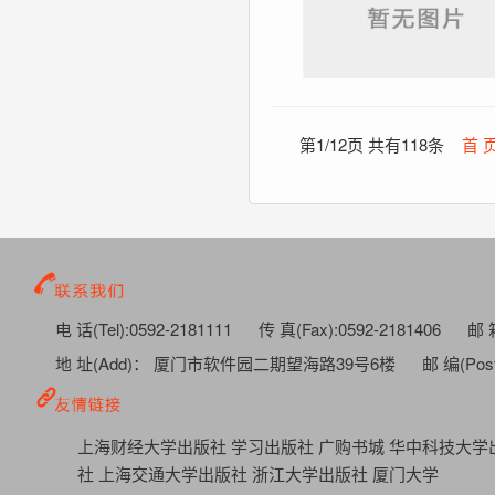
第1/12页 共有118条
首 
电 话(Tel):0592-2181111
传 真(Fax):0592-2181406
邮 箱
地 址(Add)： 厦门市软件园二期望海路39号6楼
邮 编(Post
上海财经大学出版社
学习出版社
广购书城
华中科技大学
社
上海交通大学出版社
浙江大学出版社
厦门大学