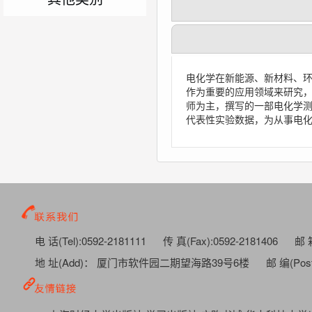
电化学在新能源、新材料、
作为重要的应用领域来研究
师为主，撰写的一部电化学
代表性实验数据，为从事电
电 话(Tel):0592-2181111
传 真(Fax):0592-2181406
邮 箱
地 址(Add)： 厦门市软件园二期望海路39号6楼
邮 编(Post