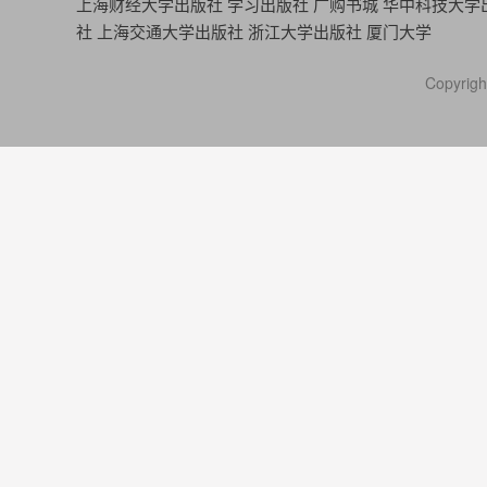
上海财经大学出版社
学习出版社
广购书城
华中科技大学
社
上海交通大学出版社
浙江大学出版社
厦门大学
Copyr