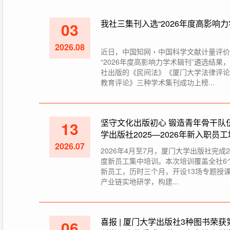
我社三集刊入选“2026年度高影响力
03
2026.08
近日，中国知网・中国科学文献计量评价
“2026年度高影响力学术辑刊”遴选结果
社出版的《民间法》《厦门大学法律评论
教育评论》三种学术集刊成功上榜...
坚守文化出版初心 锻造青年骨干队
13
学出版社2025—2026年新入职员
2026.07
束
2026年4月至7月，厦门大学出版社完成20
度新员工集中培训。本次培训覆盖全社6
新员工，历时三个月，开设13场专题授
产业链实地研学，构建...
喜报 | 厦门大学出版社3种图书荣
06