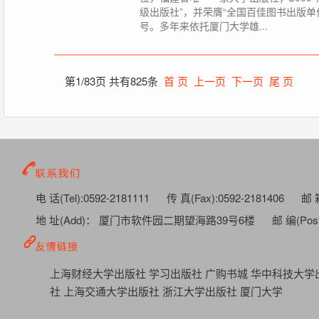
级出版社”，并荣膺“全国百佳图书出版单
号。多年来依托厦门大学雄...
第1/83页 共有825条
首 页
上一页
下一页
尾 页
电 话(Tel):0592-2181111
传 真(Fax):0592-2181406
邮 箱
地 址(Add)： 厦门市软件园二期望海路39号6楼
邮 编(Post
上海财经大学出版社
学习出版社
广购书城
华中科技大学
社
上海交通大学出版社
浙江大学出版社
厦门大学