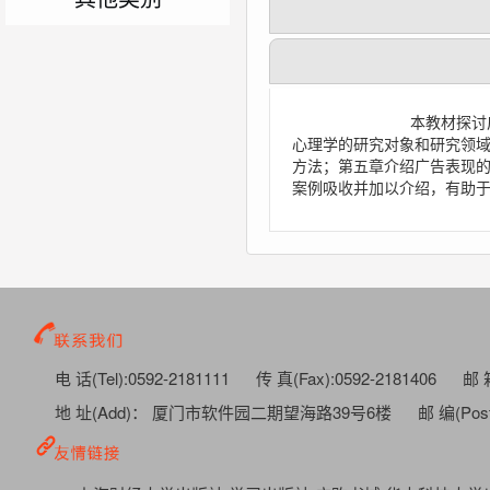
本教材探讨广告活动过程
心理学的研究对象和研究领
方法；第五章介绍广告表现
案例吸收并加以介绍，
电 话(Tel):0592-2181111
传 真(Fax):0592-2181406
邮 箱
地 址(Add)： 厦门市软件园二期望海路39号6楼
邮 编(Post