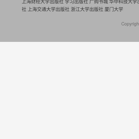
上海财经大学出版社
学习出版社
广购书城
华中科技大学
社
上海交通大学出版社
浙江大学出版社
厦门大学
Copyr