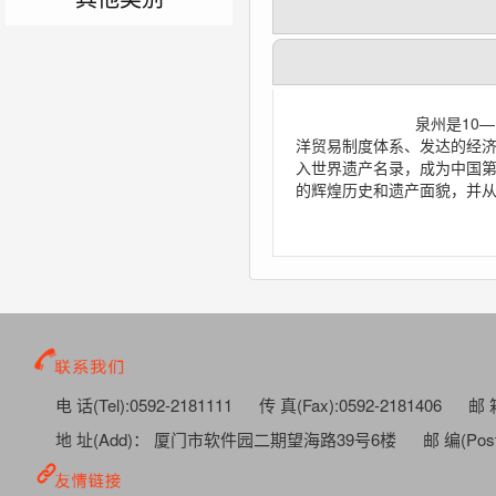
泉州是10—14世纪世
洋贸易制度体系、发达的经济
入世界遗产名录，成为中国第
的辉煌历史和遗产面貌，并
电 话(Tel):0592-2181111
传 真(Fax):0592-2181406
邮 箱
地 址(Add)： 厦门市软件园二期望海路39号6楼
邮 编(Post