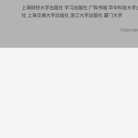
上海财经大学出版社
学习出版社
广购书城
华中科技大学
社
上海交通大学出版社
浙江大学出版社
厦门大学
Copyr