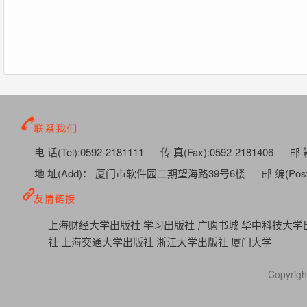
电 话(Tel):0592-2181111
传 真(Fax):0592-2181406
邮 箱
地 址(Add)： 厦门市软件园二期望海路39号6楼
邮 编(Post
上海财经大学出版社
学习出版社
广购书城
华中科技大学
社
上海交通大学出版社
浙江大学出版社
厦门大学
Copyr